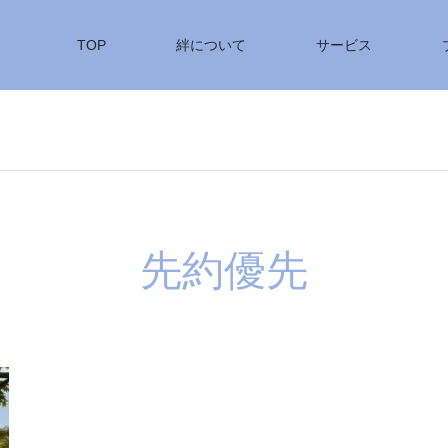
TOP
絆について
サービス
先約優先