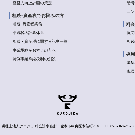
経営力向上計画の策定
暗号
コン
相続･資産税でお悩みの方
相続･資産税業務
料金
相続税の計算体系
顧問
相続・資産税に関する記事一覧
相続
事業承継をお考えの方へ
採用
特例事業承継税制の創設
募集
職員
税理士法人クロジカ 絆会計事務所
熊本市中央区本荘町719
TEL 096-363-4520