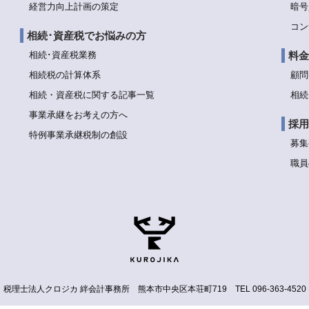
経営力向上計画の策定
暗号
コン
相続･資産税でお悩みの方
相続･資産税業務
料金
相続税の計算体系
顧問
相続・資産税に関する記事一覧
相続
事業承継をお考えの方へ
採用
特例事業承継税制の創設
募集
職員
税理士法人クロジカ 絆会計事務所
熊本市中央区本荘町719
TEL 096-363-4520