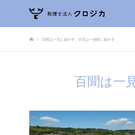
ホーム
百聞は一見に如かず、百見は一体験に如かず
百聞は一