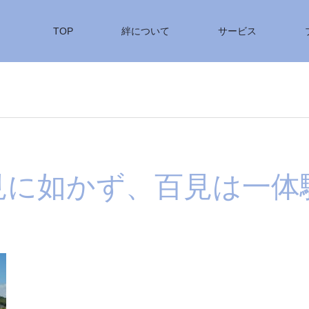
TOP
絆について
サービス
見に如かず、百見は一体