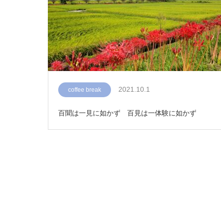
2021.10.1
coffee break
百聞は一見に如かず 百見は一体験に如かず