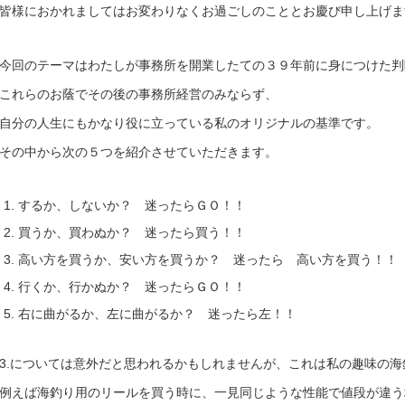
皆様におかれましてはお変わりなくお過ごしのこととお慶び申し上げま
今回のテーマはわたしが事務所を開業したての３９年前に身につけた判
これらのお蔭でその後の事務所経営のみならず、
自分の人生にもかなり役に立っている私のオリジナルの基準です。
その中から次の５つを紹介させていただきます。
するか、しないか？ 迷ったらＧＯ！！
買うか、買わぬか？ 迷ったら買う！！
高い方を買うか、安い方を買うか？ 迷ったら 高い方を買う！！
行くか、行かぬか？ 迷ったらＧＯ！！
右に曲がるか、左に曲がるか？ 迷ったら左！！
3.については意外だと思われるかもしれませんが、これは私の趣味の
例えば海釣り用のリールを買う時に、一見同じような性能で値段が違う