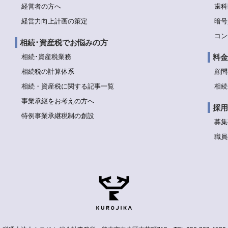
経営者の方へ
歯科
経営力向上計画の策定
暗号
コン
相続･資産税でお悩みの方
相続･資産税業務
料金
相続税の計算体系
顧問
相続・資産税に関する記事一覧
相続
事業承継をお考えの方へ
採用
特例事業承継税制の創設
募集
職員