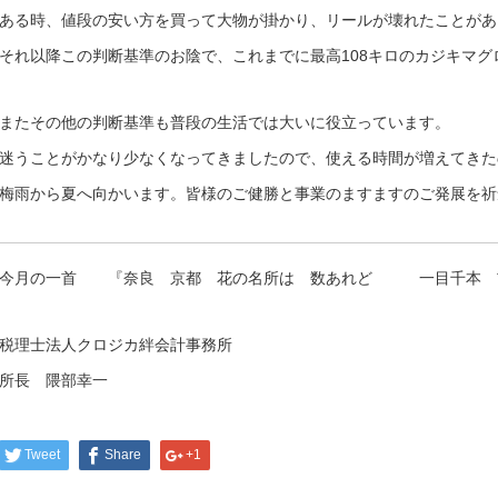
ある時、値段の安い方を買って大物が掛かり、リールが壊れたことがあ
それ以降この判断基準のお陰で、これまでに最高108キロのカジキマ
またその他の判断基準も普段の生活では大いに役立っています。
迷うことがかなり少なくなってきましたので、使える時間が増えてきた
梅雨から夏へ向かいます。皆様のご健勝と事業のますますのご発展を祈
今月の一首 『奈良 京都 花の名所は 数あれど 一目千本 
税理士法人クロジカ絆会計事務所
所長 隈部幸一
Tweet
Share
+1