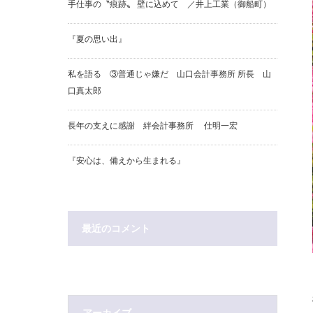
手仕事の〝痕跡〟 壁に込めて ／井上工業（御船町）
『夏の思い出』
私を語る ③普通じゃ嫌だ 山口会計事務所 所長 山
口真太郎
長年の支えに感謝 絆会計事務所 仕明一宏
『安心は、備えから生まれる』
最近のコメント