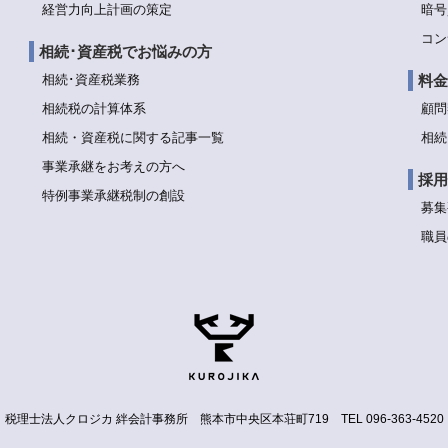
経営力向上計画の策定
暗号
コン
相続･資産税でお悩みの方
相続･資産税業務
料金
相続税の計算体系
顧問
相続・資産税に関する記事一覧
相続
事業承継をお考えの方へ
採用
特例事業承継税制の創設
募集
職員
税理士法人クロジカ 絆会計事務所
熊本市中央区本荘町719
TEL 096-363-4520